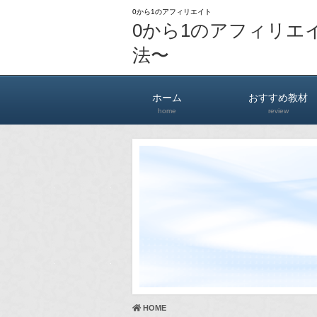
0から1のアフィリエイト
0から1のアフィリエ
法〜
ホーム
おすすめ教材
home
review
HOME