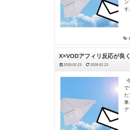
ン
す
X×VODアフィリ反応が良
2026.02.23
2026.02.23
今
で
た
事
ア