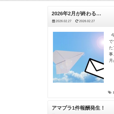
2026年2月が終わる…
2026.02.27
2026.02.27
今
で
た
事
月
アマプラ1件報酬発生！