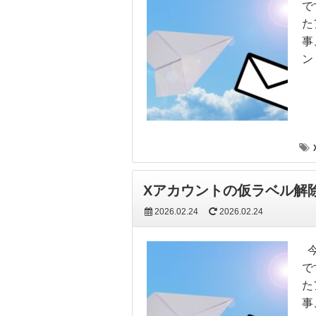
で
た
事
ン
Xアカウントの仮ラベル解
2026.02.24
2026.02.24
今
で
た
事