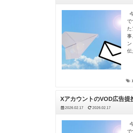
今
で
た
事
ン
伝
XアカウントのVOD広告
2026.02.17
2026.02.17
今
で