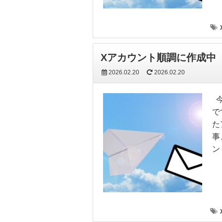
Xアカウント順調に作成中
2026.02.20
2026.02.20
今
で
た
事
ン