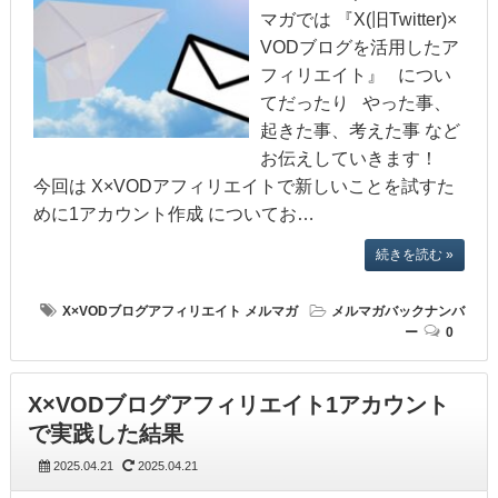
マガでは 『X(旧Twitter)×
VODブログを活用したア
フィリエイト』 につい
てだったり やった事、
起きた事、考えた事 など
お伝えしていきます！
今回は X×VODアフィリエイトで新しいことを試すた
めに1アカウント作成 についてお…
続きを読む »
X×VODブログアフィリエイト
メルマガ
メルマガバックナンバ
ー
0
X×VODブログアフィリエイト1アカウント
で実践した結果
2025.04.21
2025.04.21