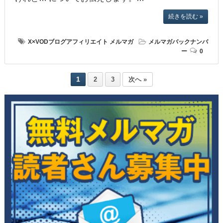
続きを読む »
X×VODブログアフィリエイト
メルマガ
メルマガバックナンバ
ー
0
1
2
3
次へ »