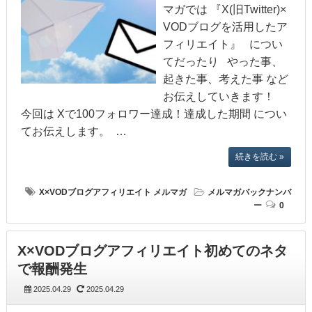
マガでは 『X(旧Twitter)×
VODブログを活用したア
フィリエイト』 につい
てだったり やった事、
起きた事、考えた事 など
お伝えしていきます！
今回は Xで100フォロワー達成！達成した期間 につい
てお伝えします。 …
続きを読む »
X×VODブログアフィリエイト
メルマガ
メルマガバックナンバ
ー
0
X×VODブログアフィリエイト初めてのネタ
で報酬発生
2025.04.29
2025.04.29