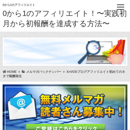
0から1のアフィリエイト
0から1のアフィリエイト！〜実践初
月から初報酬を達成する方法〜
HOME
»
メルマガバックナンバー
»
X×VODブログアフィリエイト初めてのネ
タで報酬発生