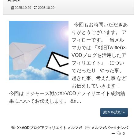
2025.10.29
2025.10.29
今回もお時間いただきあ
りがとうございます。 ア
フィローです。 当メル
マガでは 『X(旧Twitter)×
VODブログを活用したア
フィリエイト』 につい
てだったり やった事、
起きた事、考えた事 など
お伝えしていきます！
今回は ドジャース戦のX×VODアフィリエイト成約結
果 についてお伝えします。 &n…
続きを読む »
X×VODブログアフィリエイト
メルマガ
メルマガバックナンバ
ー
0