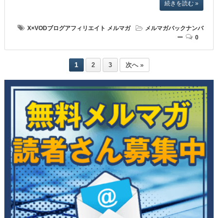
続きを読む »
X×VODブログアフィリエイト
メルマガ
メルマガバックナンバ
ー
0
1
2
3
次へ »