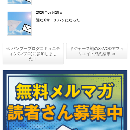
2026年07月29日
謎なXサーチバンになった
≪ バンブーブログコミュニテ
ドジャース戦のX×VODアフィ
ィ(バンブロ)に参加しまし
リエイト成約結果 ≫
た！