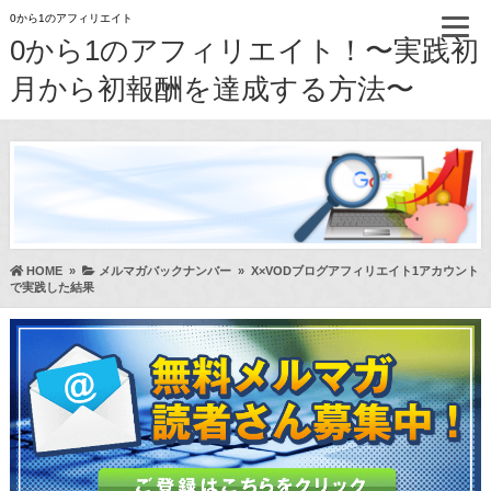
0から1のアフィリエイト
0から1のアフィリエイト！〜実践初
月から初報酬を達成する方法〜
HOME
»
メルマガバックナンバー
»
X×VODブログアフィリエイト1アカウント
で実践した結果