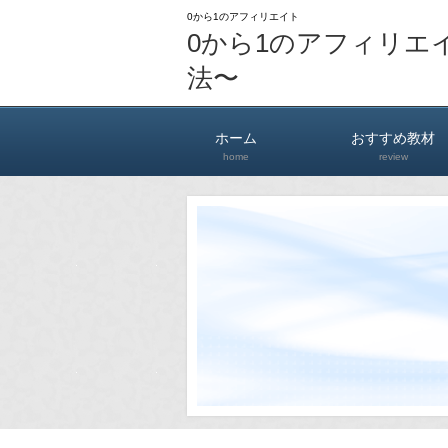
0から1のアフィリエイト
0から1のアフィリエ
法〜
ホーム
おすすめ教材
home
review