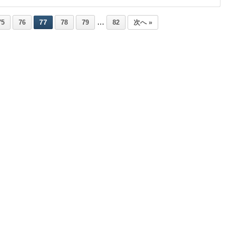
…
77
75
76
78
79
82
次へ »