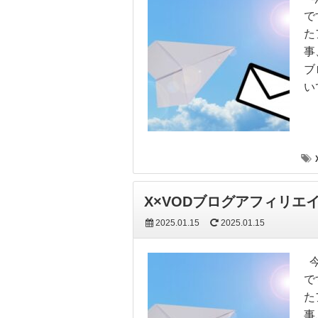
で
た
事
ブ
い
X×VODブログアフィリエ
2025.01.15
2025.01.15
今
で
た
事