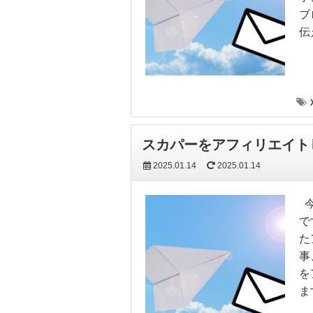
ブ
伝
スカパーをアフィリエイト
2025.01.14
2025.01.14
今
で
た
事
を
ま