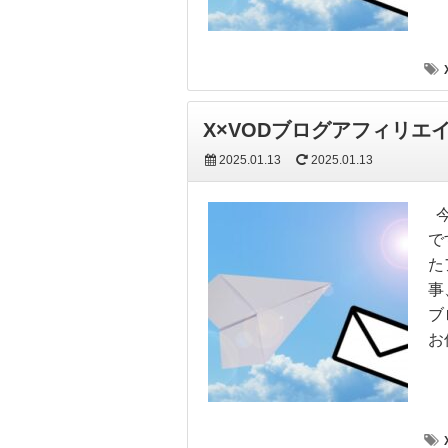
X×VODブログアフィリ
2025.01.13
2025.01.13
今
で
た
事
ブ
お