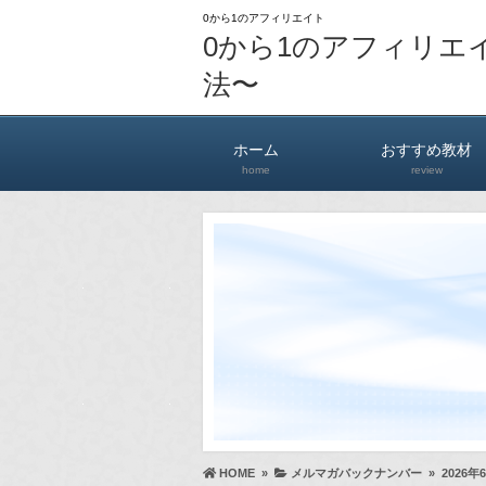
0から1のアフィリエイト
0から1のアフィリエ
法〜
ホーム
おすすめ教材
home
review
HOME
»
メルマガバックナンバー
»
2026年