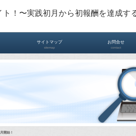
イト！〜実践初月から初報酬を達成す
サイトマップ
お問合せ
sitemap
contact
6月開始！