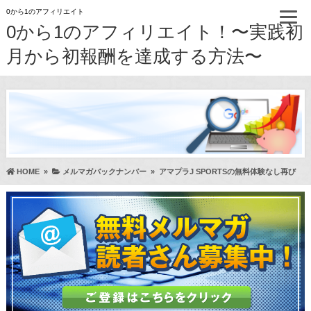
0から1のアフィリエイト
0から1のアフィリエイト！〜実践初
月から初報酬を達成する方法〜
HOME
»
メルマガバックナンバー
»
アマプラJ SPORTSの無料体験なし再び