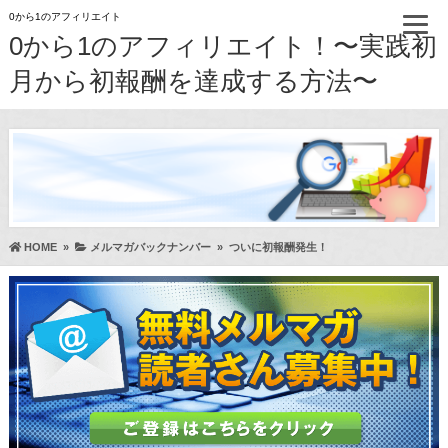
0から1のアフィリエイト
0から1のアフィリエイト！〜実践初
月から初報酬を達成する方法〜
HOME
»
メルマガバックナンバー
»
ついに初報酬発生！