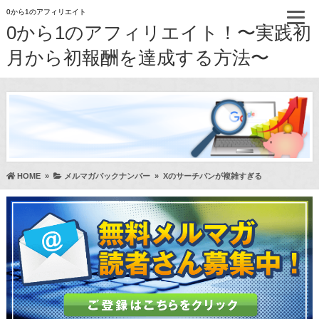
0から1のアフィリエイト
0から1のアフィリエイト！〜実践初
月から初報酬を達成する方法〜
HOME
»
メルマガバックナンバー
»
Xのサーチバンが複雑すぎる