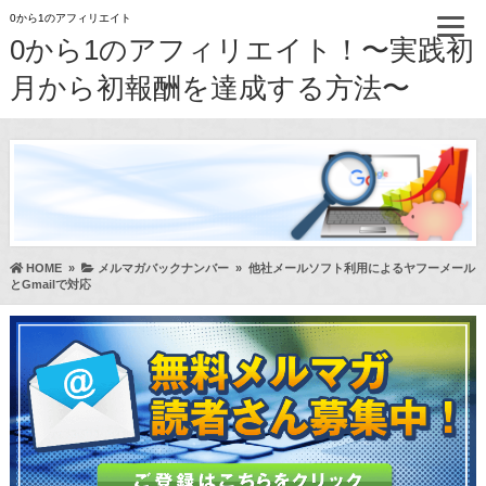
0から1のアフィリエイト
0から1のアフィリエイト！〜実践初
月から初報酬を達成する方法〜
HOME
»
メルマガバックナンバー
»
他社メールソフト利用によるヤフーメール
とGmailで対応