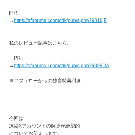
[PR]
→
https://afiroumail.com/tdk/pub/s.php?9818jF
私のレビュー記事はこちら。
「PR」
→
https://afiroumail.com/tdk/pub/s.php?9829DA
※アフィローからの独自特典付き
今回は
凍結Xアカウントの解除が絶望的
についてお伝えします。