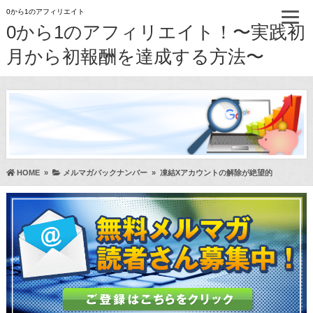
0から1のアフィリエイト
0から1のアフィリエイト！〜実践初
月から初報酬を達成する方法〜
HOME
»
メルマガバックナンバー
»
凍結Xアカウントの解除が絶望的