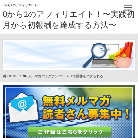
0から1のアフィリエイト
0から1のアフィリエイト！〜実践初
月から初報酬を達成する方法〜
HOME
»
メルマガバックナンバー
»
Xで画像をパクられる