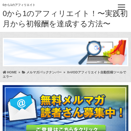
0から1のアフィリエイト
0から1のアフィリエイト！〜実践初
月から初報酬を達成する方法〜
HOME
»
メルマガバックナンバー
»
X×VODアフィリエイト自動投稿ツールで
エラー