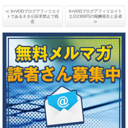
≪ X×VODブログアフィリエイ
X×VODブログアフィリエイト
トであるネタが訴求禁止で残
土日2300円の報酬発生と反省
念
≫