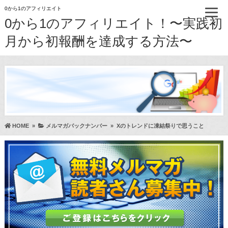
0から1のアフィリエイト
0から1のアフィリエイト！〜実践初
月から初報酬を達成する方法〜
HOME
»
メルマガバックナンバー
»
Xのトレンドに凍結祭りで思うこと