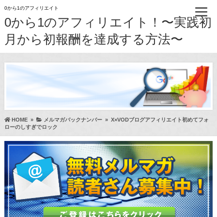
0から1のアフィリエイト
0から1のアフィリエイト！〜実践初
月から初報酬を達成する方法〜
HOME
»
メルマガバックナンバー
»
X×VODブログアフィリエイト初めてフォ
ローのしすぎでロック