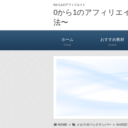
0から1のアフィリエイト
0から1のアフィリエ
法〜
ホーム
おすすめ教材
home
review
HOME
»
メルマガバックナンバー
»
X×VO