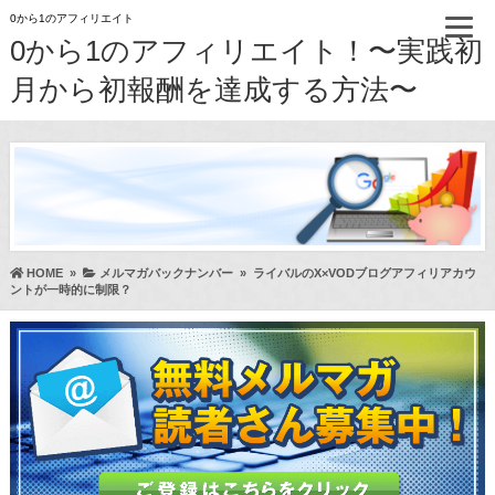
0から1のアフィリエイト
0から1のアフィリエイト！〜実践初
月から初報酬を達成する方法〜
HOME
»
メルマガバックナンバー
»
ライバルのX×VODブログアフィリアカウ
ントが一時的に制限？