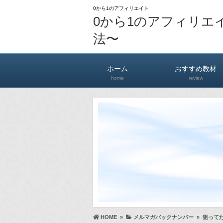
0から1のアフィリエイト
0から1のアフィリエ
法〜
ホーム
おすすめ教材
home
review
HOME
»
メルマガバックナンバー
»
狙ってた