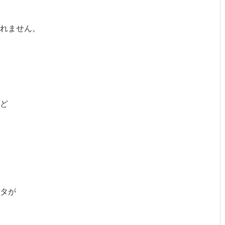
れません。
ど
タが