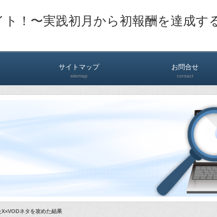
イト！〜実践初月から初報酬を達成す
サイトマップ
お問合せ
sitemap
contact
X×VODネタを攻めた結果