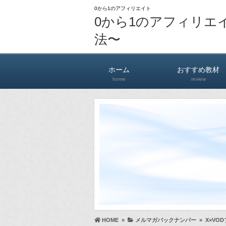
0から1のアフィリエイト
0から1のアフィリエ
法〜
ホーム
おすすめ教材
home
review
HOME
»
メルマガバックナンバー
»
X×VO