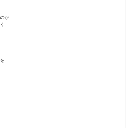
のか
く
を