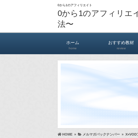
0から1のアフィリエイト
0から1のアフィリエ
法〜
ホーム
おすすめ教材
home
review
HOME
»
メルマガバックナンバー
»
X×VO