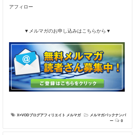
アフィロー
▼メルマガのお申し込みはこちらから▼
X×VODブログアフィリエイト
メルマガ
メルマガバックナンバ
ー
0