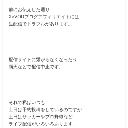
前にお伝えした通り
X×VODブログアフィリエイトには
生配信でトラブルがあります。
配信サイトに繋がらなくなったり
雨天などで配信中止です。
それで私はいつも
土日は予約投稿をしているのですが
土日はサッカーやプロ野球など
ライブ配信がいろいろあります。