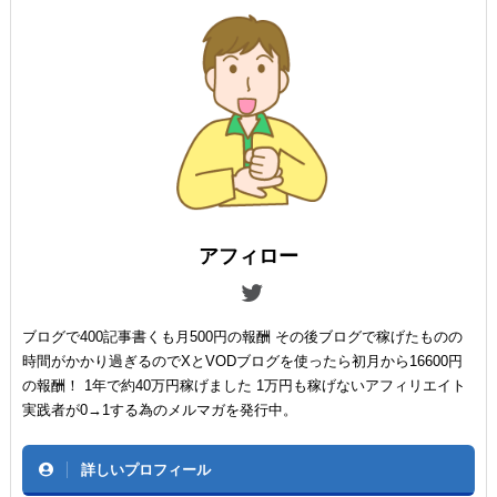
アフィロー
ブログで400記事書くも月500円の報酬 その後ブログで稼げたものの
時間がかかり過ぎるのでXとVODブログを使ったら初月から16600円
の報酬！ 1年で約40万円稼げました 1万円も稼げないアフィリエイト
実践者が0→1する為のメルマガを発行中。
詳しいプロフィール