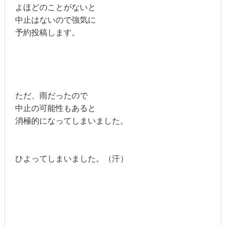
よほどのことがないと
中止はないので強気に
予約投稿します。
ただ、雨だったので
中止の可能性もあると
消極的になってしまいました。
ひよってしまいました。（汗）