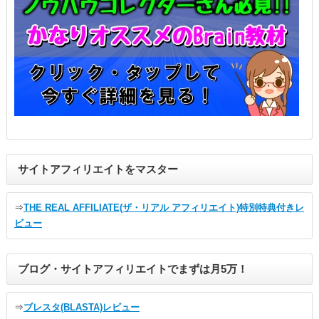
サイトアフィリエイトをマスター
⇒
THE REAL AFFILIATE(ザ・リアル アフィリエイト)特別特典付きレ
ビュー
ブログ・サイトアフィリエイトでまずは月5万！
⇒
ブレスタ(BLASTA)レビュー