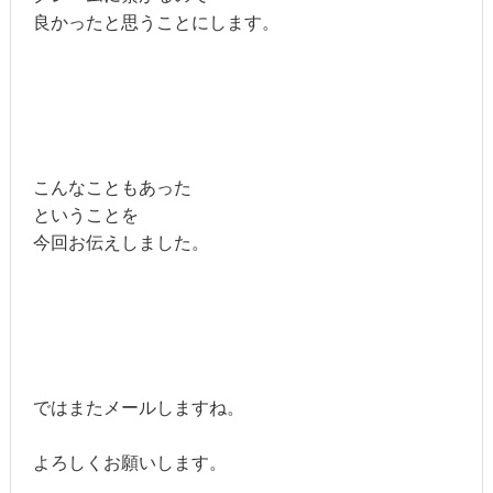
良かったと思うことにします。
こんなこともあった
ということを
今回お伝えしました。
ではまたメールしますね。
よろしくお願いします。