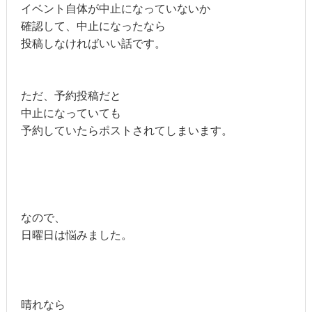
イベント自体が中止になっていないか
確認して、中止になったなら
投稿しなければいい話です。
ただ、予約投稿だと
中止になっていても
予約していたらポストされてしまいます。
なので、
日曜日は悩みました。
晴れなら