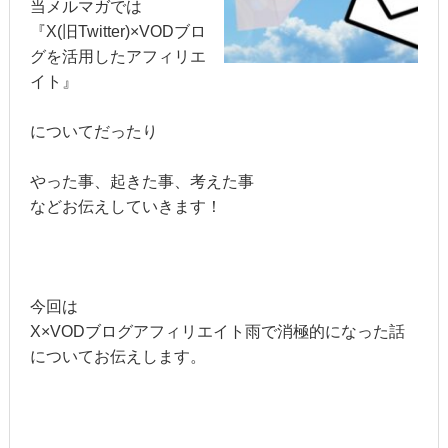
当メルマガでは
『X(旧Twitter)×VODブロ
グを活用したアフィリエ
イト』
についてだったり
やった事、起きた事、考えた事
などお伝えしていきます！
今回は
X×VODブログアフィリエイト雨で消極的になった話
についてお伝えします。