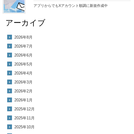
アプリからでもXアカウント順調に新規作成中
アーカイブ
2026年8月
2026年7月
2026年6月
2026年5月
2026年4月
2026年3月
2026年2月
2026年1月
2025年12月
2025年11月
2025年10月