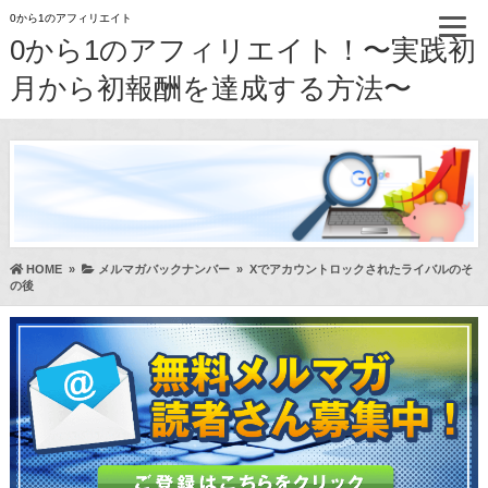
0から1のアフィリエイト
0から1のアフィリエイト！〜実践初
月から初報酬を達成する方法〜
HOME
»
メルマガバックナンバー
»
Xでアカウントロックされたライバルのそ
の後