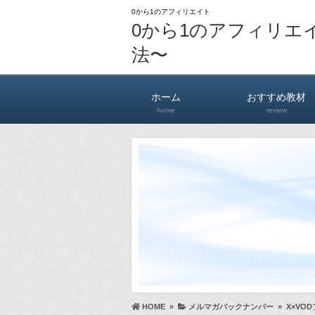
0から1のアフィリエイト
0から1のアフィリエ
法〜
ホーム
おすすめ教材
home
review
HOME
»
メルマガバックナンバー
»
X×VO