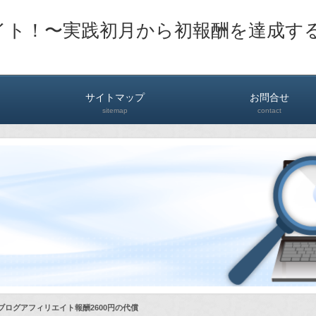
イト！〜実践初月から初報酬を達成す
サイトマップ
お問合せ
sitemap
contact
Dブログアフィリエイト報酬2600円の代償